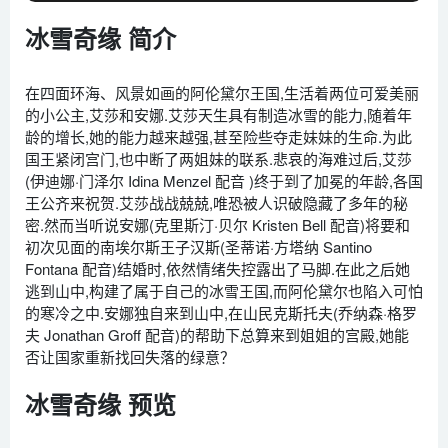
冰雪奇缘 简介
在四面环海、风景如画的阿伦黛尔王国,生活着两位可爱美丽
的小公主,艾莎和安娜.艾莎天生具有制造冰雪的能力,随着年
龄的增长,她的能力越来越强,甚至险些夺走妹妹的生命.为此
国王紧闭宫门,也中断了两姐妹的联系.悲哀的海难过后,艾莎
(伊迪娜·门泽尔 Idina Menzel 配音 )终于到了加冕的年龄,各国
王公齐来祝贺.艾莎战战兢兢,唯恐被人识破隐藏了多年的秘
密.然而当听说安娜(克里斯汀·贝尔 Kristen Bell 配音)将要和
初次见面的南埃尔斯王子汉斯(圣蒂诺·方塔纳 Santino
Fontana 配音)结婚时,依然情绪失控露出了马脚.在此之后她
逃到山中,构建了属于自己的冰雪王国,而阿伦黛尔也陷入可怕
的寒冷之中.安娜独自来到山中,在山民克斯托夫(乔纳森·格罗
夫 Jonathan Groff 配音)的帮助下总算来到姐姐的宫殿,她能
否让国家重新找回失落的绿意？
冰雪奇缘 预览