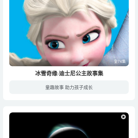
全74集
冰雪奇缘·迪士尼公主故事集
童趣故事 助力孩子成长
幼教库收录的音频资源《冰雪奇缘·迪士尼公主故事集》全74集，适合3-6岁，7-10岁小朋友收听，该资源为音频MP3格式，无视频画面！每集大小约7M，可以在电视机或电脑、车载设备、平板、IPAD、早教...