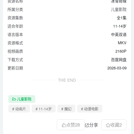
资源名称
冰雪奇缘
所属分类
儿童影院
资源集数
全1集
适合年龄
11-14岁
语言版本
中英双语
资源格式
MKV
视频画质
2160P
下载方式
百度网盘
更新日期
2026-03-09
THE END
儿童影院
# 动画片
# 11-14岁
# 魔幻
# 动漫电影
点赞
28
分享
收藏
2