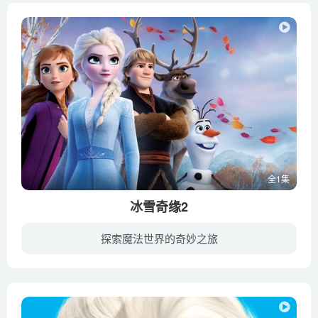
全1集
冰雪奇缘2
探索魔法世界的奇妙之旅
在前作中，阿伦黛尔王国的公主艾莎因为拥有难以控制的强大魔力而选择封闭心扉，远离家园。在妹妹安娜等的帮助鼓舞下，艾莎终于鼓起勇气拥抱真我获得真正的力量。正当艾莎与安娜终于获得了曾经梦...