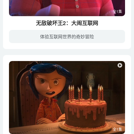
全1集
无敌破坏王2：大闹互联网
体验互联网世界的奇妙冒险
这一次，破坏王拉尔夫（约翰·C·赖利 John C. Reilly 配音）和云妮洛普（萨拉·丝沃曼 Sarah Silverman 配音）又闯祸了，导致了云妮洛普所在的游戏《甜蜜冲刺》的游戏机方向盘遭到了损坏。这是...
全1集