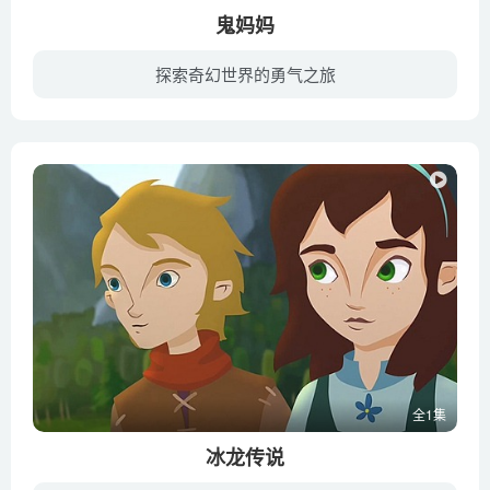
鬼妈妈
探索奇幻世界的勇气之旅
你相信在你们家某个角落里有一条通往另一样世界的通道吗？可千万别爬进去。小女孩卡洛琳搬进新居后，破旧而又死气沉沉的环境让她感觉无聊透顶。无趣古板的父母，怪异的邻居，还有一个讨厌的小男...
全1集
冰龙传说