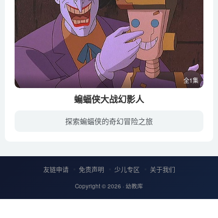
全1集
蝙蝠侠大战幻影人
探索蝙蝠侠的奇幻冒险之旅
一向警恶扬善的蝙蝠侠，这次遭到了莫名的指控的。原来，有一名身手堪比蝙蝠侠、打扮和蝙蝠侠一模一样的人，在城中冒充蝙蝠侠四出犯罪。这名“幻影人”不仅身手敏捷，而且犯罪手段极其残忍，绝不...
友链申请
免责声明
少儿专区
关于我们
Copyright © 2026 ·
幼教库