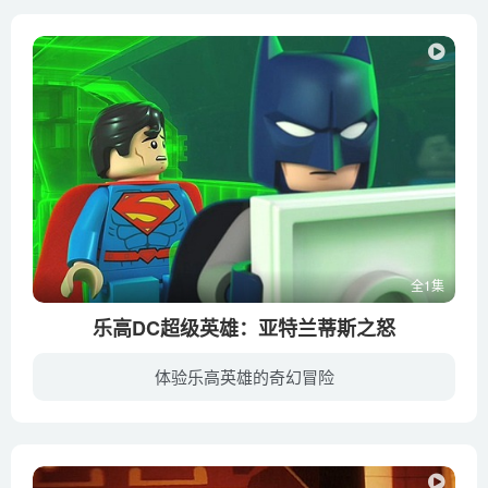
全1集
乐高DC超级英雄：亚特兰蒂斯之怒
体验乐高英雄的奇幻冒险
《乐高DC超级英雄：亚特兰蒂斯之怒》是DC2018最新超级英雄“海王”动画电影，讲述红灯老大入侵亚特兰蒂斯，海王必须重新夺回王位，为此，海王集结正义联盟，与蝙蝠侠、超人、神奇女侠，以及联盟...