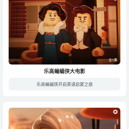
全1集
乐高蝙蝠侠大电影
乐高蝙蝠侠开启英语启蒙之旅
罪恶丛生的哥谭市，疯狂的小丑（扎克·加利凡纳基斯 Zach Galifianakis 配音）带领恶棍军团展开新一波的犯罪活动。对他来说，犯罪以及引来宿敌蝙蝠侠（威尔·阿奈特 Will Arnett 配音）是无比快...