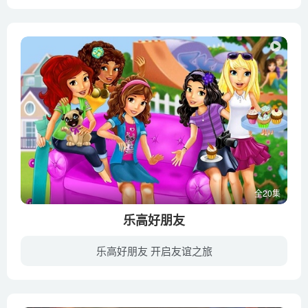
《乐高星球大战：恐怖故事》是《乐高星球大战》系列科幻动画电影的2021年最新一部，本集由三个小故事组成，时间设定在《星球大战：天行者崛起》（2019）事件之后，坡·达梅隆和BB-8必须紧急降落...
全20集
乐高好朋友
乐高好朋友 开启友谊之旅
美丽的心形湖泊被一座名为心湖城的城市所环绕,这个湖泊起源于清澈美丽的清泉山下的古泉.奥莉薇亚是随爸爸妈妈刚搬到心湖城的女孩,她在那里遇到了四位年龄相仿,个性鲜明的朋友