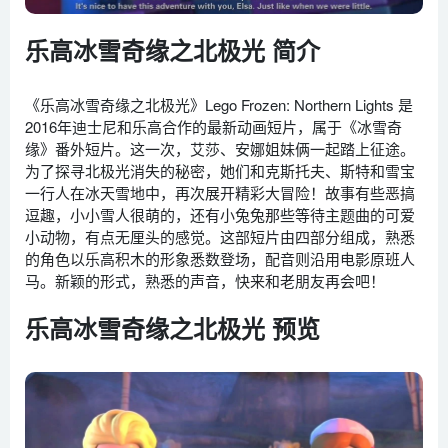
乐高冰雪奇缘之北极光 简介
《乐高冰雪奇缘之北极光》Lego Frozen: Northern Lights 是
2016年迪士尼和乐高合作的最新动画短片，属于《冰雪奇
缘》番外短片。这一次，艾莎、安娜姐妹俩一起踏上征途。
为了探寻北极光消失的秘密，她们和克斯托夫、斯特和雪宝
一行人在冰天雪地中，再次展开精彩大冒险！故事有些恶搞
逗趣，小小雪人很萌的，还有小兔兔那些等待主题曲的可爱
小动物，有点无厘头的感觉。这部短片由四部分组成，熟悉
的角色以乐高积木的形象悉数登场，配音则沿用电影原班人
马。新颖的形式，熟悉的声音，快来和老朋友再会吧！
乐高冰雪奇缘之北极光 预览