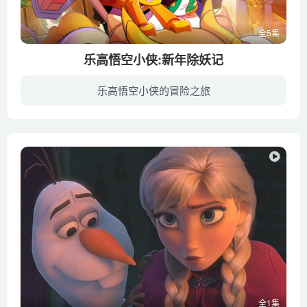
全5集
乐高悟空小侠:新年除妖记
乐高悟空小侠的冒险之旅
经过之前的历险，悟空小侠和他的伙伴们回到了往日平静祥和的生活。齐小天继续和他的师傅孙悟空在花果山开始了一对一的修炼，龙小骄、唐师傅、沙大力齐聚在朱大厨的餐车，欢庆农历新年，和万千城...
全1集