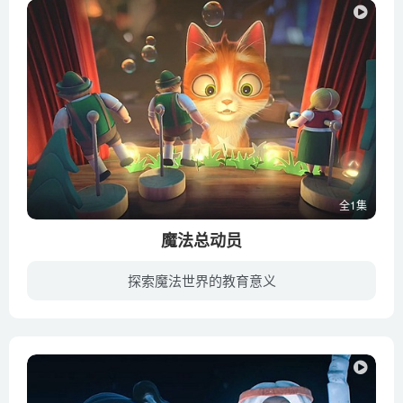
全1集
魔法总动员
探索魔法世界的教育意义
《魔法总动员》是由StudioCanal工作室于2013年出品的动画电影，影片讲述了一只被遗弃的小猫误打误撞进入一幢神秘的魔法别墅，和别墅的主人——退休魔法师劳伦斯以及别墅里的大白兔、小白鼠、吉...