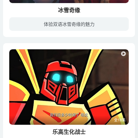
冰雪奇缘
体验双语冰雪奇缘的魅力
在四面环海、风景如画的阿伦黛尔王国,生活着两位可爱美丽的小公主,艾莎和安娜.艾莎天生具有制造冰雪的能力,随着年龄的增长,她的能力越来越强,甚至险些夺走妹妹的生命.为此国王紧闭宫门,也中断了...
全18集
乐高生化战士