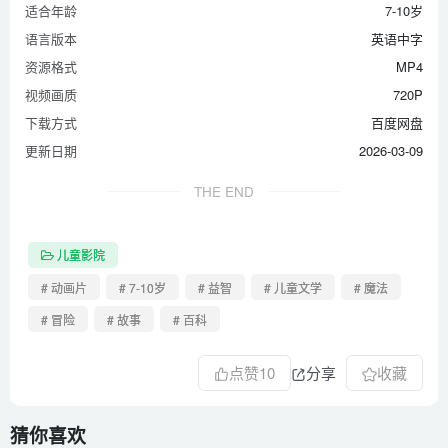
适合年龄
7-10岁
语言版本
英语中字
资源格式
MP4
视频画质
720P
下载方式
百度网盘
更新日期
2026-03-09
THE END
儿童影院
# 动画片
# 7-10岁
# 益智
# 儿童文学
# 魔法
# 冒险
# 故事
# 百科
点赞
10
分享
收藏
猜你喜欢