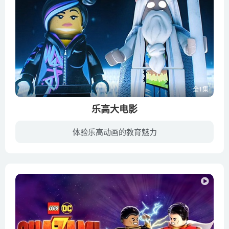
全1集
乐高大电影
体验乐高动画的教育魅力
影片讲述了一个普通乐高小人艾米特（克里斯·帕拉特 配音）被错当成了“大师建造者”而加入进一支抵抗组织，与一位类似先知一样的人物（摩根·弗里曼 配音）一起力图阻止乐高世界邪恶暴君（威尔...