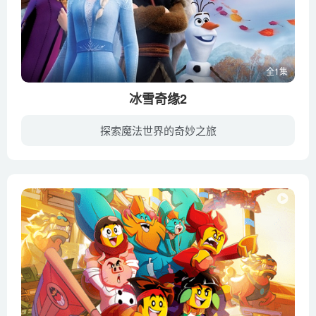
全1集
冰雪奇缘2
探索魔法世界的奇妙之旅
在前作中，阿伦黛尔王国的公主艾莎因为拥有难以控制的强大魔力而选择封闭心扉，远离家园。在妹妹安娜等的帮助鼓舞下，艾莎终于鼓起勇气拥抱真我获得真正的力量。正当艾莎与安娜终于获得了曾经梦...