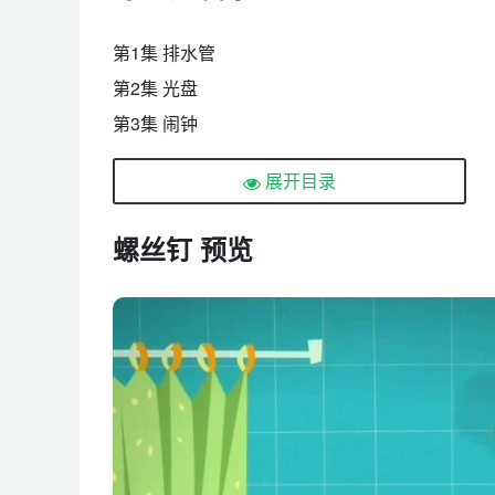
第1集 排水管
第2集 光盘
第3集 闹钟
第4集 吸尘器
展开目录
第5集 遥控器
第6集 密码锁
螺丝钉 预览
第7集 冰箱
第8集 短信
第9集 热气球
第10集 电水壶
第11集 电动牙刷
第12集 微波炉
第13集 铁路