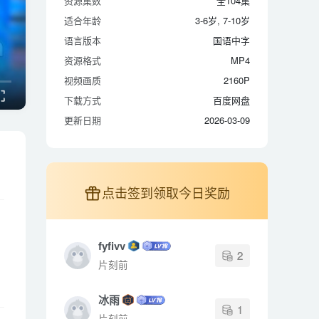
资源集数
全104集
适合年龄
3-6岁, 7-10岁
适合年龄
3-6岁, 7-10岁
语言版本
国语中字
语言版本
国语中字
资源格式
MP4
资源格式
MP4
视频画质
2160P
视频画质
2160P
下载方式
百度网盘
下载方式
百度网盘
更新日期
2026-03-09
更新日期
2026-03-09
点击签到领取今日奖励
fyfivv
2
片刻前
冰雨
1
片刻前