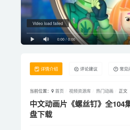
Video load failed
0:00
/
0:00
详情介绍
评论建议
常见
当前位置：
首页
视频资源库
热门动画
正文
中文动画片《螺丝钉》全104集 国
盘下载