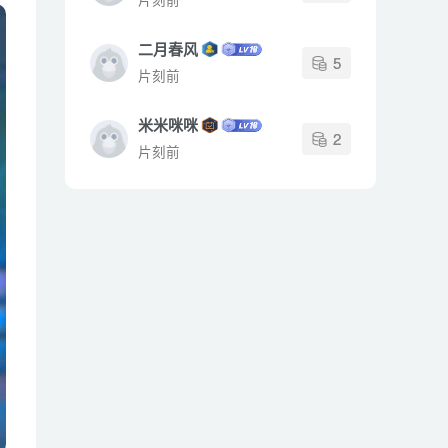
二月春风
5
片刻前
米米咪咪
2
片刻前