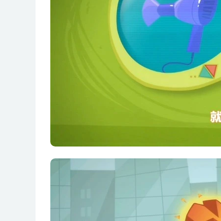
第28集 短路
第29集 磁铁
第30集 吹风机
第31集 指南针
第32集 太阳能电池
第33集 瓶中船
第34集 奶油
第35集 杠杆
第36集 魔杖
第37集 小夜灯
第38集 拉链
第39集 搅拌器
第40集 动画片
第41集 放大镜