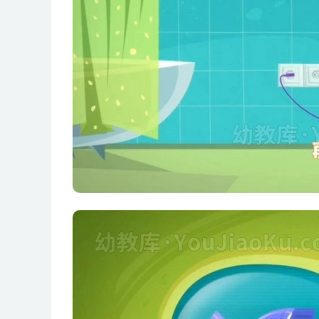
第14集 螺丝钉
第15集 小零件
第16集 水族箱
第17集 手机
第18集 订书器
第19集 键盘
第20集 圆珠笔
第21集 家用灯串
第22集 手电筒
第23集 机器人
第24集 洗衣机
第25集 体温计
第26集 音乐盒
第27集 散热风扇