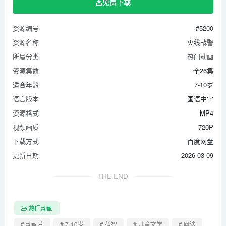
免费下载
资源编号
#5200
资源名称
火线战警
所属分类
热门动画
资源集数
全26集
适合年龄
7-10岁
语言版本
国语中字
资源格式
MP4
视频画质
720P
下载方式
百度网盘
更新日期
2026-03-09
THE END
热门动画
# 动画片
# 7-10岁
# 益智
# 儿童文学
# 魔法