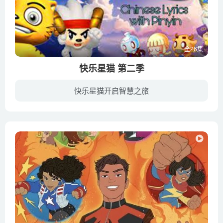
全26集
快乐星猫 第二季
快乐星猫开启智慧之旅
时间倒退回星猫一行人去机械国之前，他们已经找到了白羊座星球战士卷毛，搭火车前往机械国，又找到水瓶座星球战士怪卡。黑魔王不甘示弱，使出分身，大肆破坏天神星，星猫一行人也遭到重创。在关...