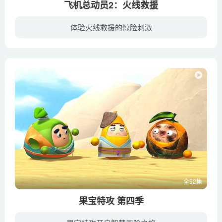
飞机总动员2：火线救援
体验火线救援的惊险刺激
《飞机总动员：火线救援》这部续集作品中，Dusty和他的团队志愿参加了营救某国家自然保护公园的紧急行动，他们将与灭火队一起展开救援。在此过程中，Dusty经历了千钧一发的生死时刻，最终也懂得...
全52集
果宝特攻 第四季