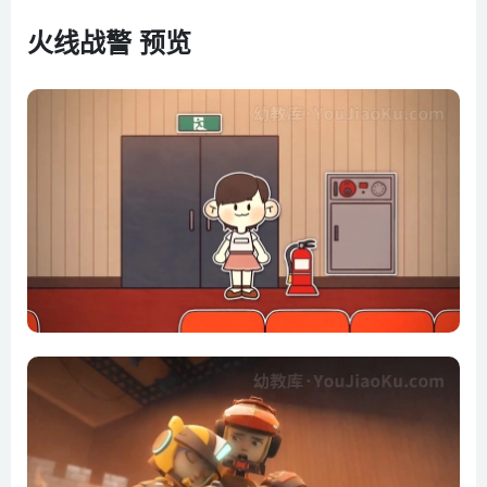
第6集 以安的禁止行动令
火线战警 预览
第7集 大象出逃引起的骚乱
第8集 危险的恶作剧电话
第9集 让奔驰的地铁停下来
第10集 我爱你 爸爸
第11集 移动的幽灵之家
第12集 特别的客人
第13集 真正的消防员
第14集 噩梦般的郊游日
第15集 火线战警的危机
第16集 恐怖的飞奔
第17集 罗密欧与朱丽叶
第18集 菲尼克斯的复活
第19集 雾中的桥
第20集 舞动的火花