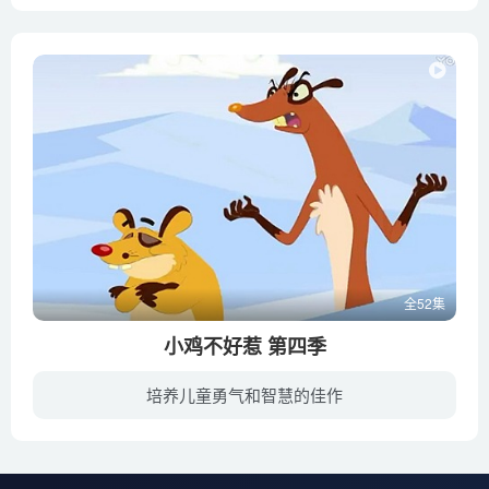
星星球的人们发现了一个新星球（古灵星），它是一颗神秘的星球，上面蕴含着各种神秘的资源。为了寻找那里面的一种危险性极强的放射性元素，超人们在李门和电视机校长的带领下前往神秘而原始的古...
全52集
小鸡不好惹 第四季
培养儿童勇气和智慧的佳作
鸡丁、鸡小龙和胸大鸡是生活在“快乐农庄”里的三只小鸡。在农庄附近的垃圾场里还生活着两只凶狠狡猾、志在抓鸡的黄鼠狼——瘦高高和胖乎乎。他们想尽办法要吃到三只小鸡，可是身手不凡的小鸡们...