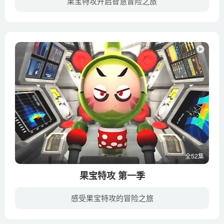
果宝特攻开启智慧冒险之旅
以笑傲江湖为武侠背景，有梦想的三剑客，从小小的打杂开始，一步一故事，用纯真的童心，真挚的情感，一腔的热血，勾勒出一个真正美好的江湖世界，最终成为了万人敬仰的大侠。然而，正当果宝三剑...
全52集
果宝特攻 第一季
感受果宝特攻的冒险之旅
果冻武术学院里本来是一个和谐的地方，果冻们在里面快乐地学习、玩耍。不料有一天来了一个不速之客，他是四大恶贼之一——贼眉鼠眼，他扰乱了学院里的安宁。方丈为了维护和平，把夜燕以及上官子...