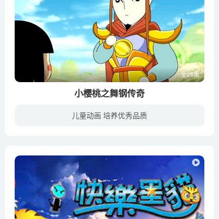
全26集
小樱桃之舞钢传奇
儿童动画 培养优秀品质
小樱桃的爸爸是一位冶铁工程师，他在舞钢龙山捡到一块造型奇特的矿石，于是做成了一个造型可爱的小铁偶送给了女儿。小樱桃非常喜欢这个小玩具，取名响灵。有一天，响灵突然消失，宠物卜卜告诉它...