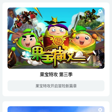
全52集
果宝特攻 第三季
果宝特攻开启冒险新篇章
花果山第七层的七色彩莲神秘枯萎，不断释放坏果因子，原来是奸人龟太公的阴谋，菠萝吹雪欲制止此事不幸卷入时空漩涡，与龟太公一同穿越到战火纷乱的三国时代。菠萝吹雪因持有七色彩莲的黄色莲蓬...