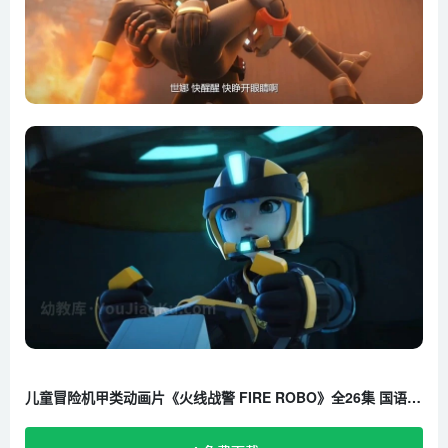
第21集 守护博物馆
第22集 隧道中的英雄们
第23集 千钧一发的米伽城
第24集 K的复仇
第25集 落入陷阱的火线战警
第26集 对决岩浆X
儿童冒险机甲类动画片《火线战警 FIRE ROBO》全26集 国语中字 720P/MP4/2.24G 百度云网盘下载