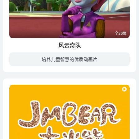
全26集
风云奇队
培养儿童智慧的优质动画片
崇尚体育的奇奇镇即将迎来十年一度的“奇奇运动会”， 经过层层选拔，以小灵狐为代表的风云队和以三色犬为代表的山海队进入决赛。因为风云队队员身体素质较弱，比赛处于下风，小灵狐去寻找制胜...