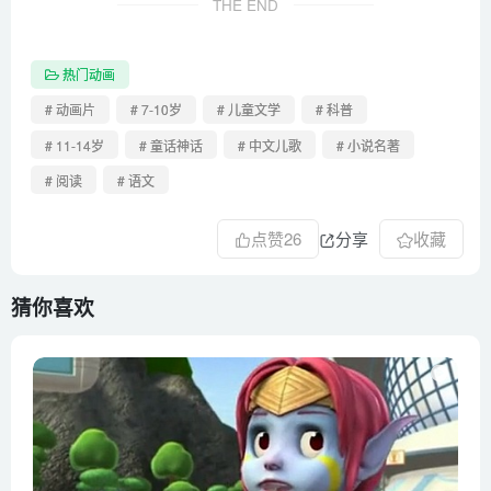
THE END
热门动画
# 动画片
# 7-10岁
# 儿童文学
# 科普
# 11-14岁
# 童话神话
# 中文儿歌
# 小说名著
# 阅读
# 语文
点赞
26
分享
收藏
猜你喜欢