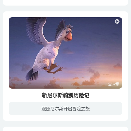
《熊出没之冬日乐翻天》（英文名：Snow Daze of Boonie Bears）是《熊出没》系列的第5部作品，动画延续《熊出没》和《熊出没之丛林总动员》轻松搞笑的风格，讲述了两头熊——熊大和熊二和人类—...
全52集
新尼尔斯骑鹅历险记
跟随尼尔斯开启冒险之旅
本片改编自瑞典女作家塞尔玛·拉格洛夫的诺贝尔文学奖作品《尼尔斯骑鹅历险记》，该书在瑞典有广泛而深刻的影响力，曾被多次改编。尼尔斯原来是一个鲁莽顽皮的小男孩，有一天他被一只大胡子精灵...