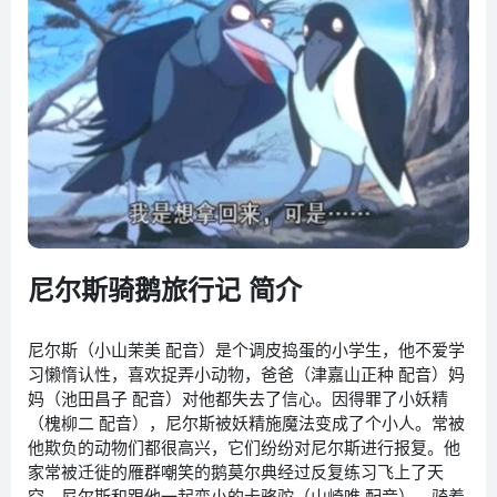
尼尔斯骑鹅旅行记 简介
尼尔斯（小山茉美 配音）是个调皮捣蛋的小学生，他不爱学
习懒惰认性，喜欢捉弄小动物，爸爸（津嘉山正种 配音）妈
妈（池田昌子 配音）对他都失去了信心。因得罪了小妖精
（槐柳二 配音），尼尔斯被妖精施魔法变成了个小人。常被
他欺负的动物们都很高兴，它们纷纷对尼尔斯进行报复。他
家常被迁徙的雁群嘲笑的鹅莫尔典经过反复练习飞上了天
空，尼尔斯和跟他一起变小的卡骆驼（山崎唯 配音），骑着