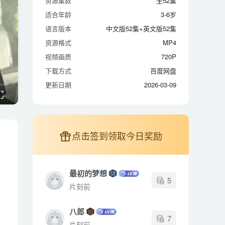
资源集数
全52集
适合年龄
3-6岁
适合年龄
3-6岁
语言版本
中文版52集+英文版52集
语言版本
中文版52集+英文版52集
资源格式
MP4
资源格式
MP4
视频画质
720P
视频画质
720P
下载方式
百度网盘
下载方式
百度网盘
更新日期
2026-03-09
更新日期
2026-03-09
点击签到领取今日奖励
最初的梦想
5
片刻前
八郎
7
片刻前