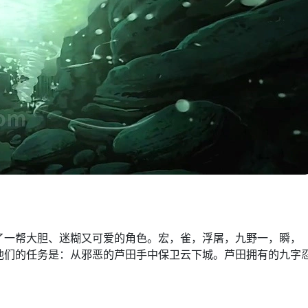
了一帮大胆、迷糊又可爱的角色。宏，雀，浮屠，九野一，瞬，
他们的任务是：从邪恶的芦田手中保卫云下城。芦田拥有的九字