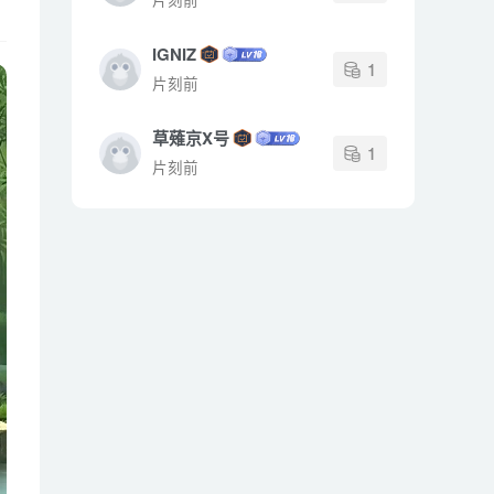
IGNIZ
1
片刻前
草薙京X号
1
片刻前