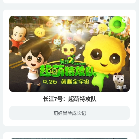
那个国家栖息着龙——神话中说，古时的人与龙定下了契约，龙帮助人，人帮助龙……舞台是“龙之国”。主人公是为国之守护神“龙”清理蛀牙菌的新手牙医——野野子。与邻国的战争日趋激烈，某天她...
全1集
长江7号：超萌特攻队
萌娃冒险成长记
周爸和周小狄、外星狗7仔、大胖狗朱古力幸福地生活在一起。在废弃工地的游乐园里，周小狄和外星狗7仔遇到了来自外星球的迷糊战士88号。而此刻星际大魔王金宝宝已乘坐宇宙最强机械人大甜甜来到地...