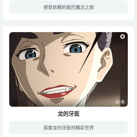
感受妖精的尾巴魔法之旅
被祭祀在菲奥烈王国的神殿上的魔法之杖·龙之泪。隐藏着足以毁灭世界的力量的这把杖，被王国的反叛者·柴修夺走，并交到了史特拉王国的国王·阿尼姆斯的手中。接受了夺回龙之泪委托的魔导士公会...
全1集
龙的牙医
探索龙的牙医的精彩世界