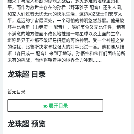
结束了与魔人布欧的惨烈之战后，多灾多难的地球重归和
平，而作为救世主存在的孙君（野泽雅子 配音）还生人间，
和家人们过着无忧无虑的快乐生活。这边厢Z战士们安享太
平，遥远的宇宙最深处，一个可怕的神明悠然苏醒。他是破
坏神比鲁斯（山寺宏一 配音），嗜好美食又无比任性，稍有
不满意的地方便面不改色地摧毁一颗星球以及上面的生命，
堪称是界王神都不敢轻易招惹的可怕神明。受一个神秘之梦
的侵扰，比鲁斯决定寻找强大的对手比试一番。他和随从维
斯（森田成一 配音）来到了地球。孙悟空和伙伴们面临前所
未有的挑战，而他将朝着神的境界全力冲刺……
龙珠超 目录
暂无目录
展开目录
龙珠超 预览