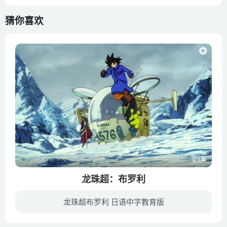
猜你喜欢
全1集
龙珠超：布罗利
龙珠超布罗利 日语中字教育版
结束了与魔人布欧的惨烈之战后，多灾多难的地球重归和平，而作为救世主存在的孙君（野泽雅子 配音）还生人间，和家人们过着无忧无虑的快乐生活。这边厢Z战士们安享太平，遥远的宇宙最深处，一个...