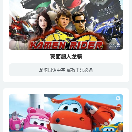
全40集
蒙面超人龙骑
龙骑国语中字 寓教于乐必备
本作为“平成假面骑士系列”第三部作品的海外版本是改编自日本版的《假面骑士龙骑》，亦是继Saban’s Masked Rider（原作：假面骑士BLACK RX）后第二套美国制假面骑士作品。 在凯·泰勒的父亲神...