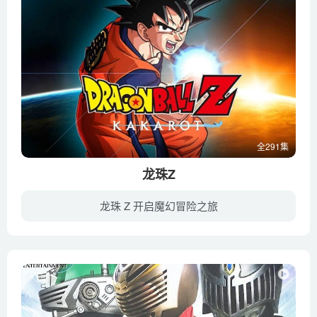
全291集
龙珠Z
龙珠 Z 开启魔幻冒险之旅
《龙珠Z》（日文：ドラゴンボール Z、英文：DRAGON BALL Z）是东映动画制作的“龙珠系列（七龙珠）”的第二部动画TV，改编于著名漫画家鸟山明的同名作品（195-519篇）。该作于1989年4月26日—19...