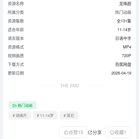
资源名称
龙珠超
所属分类
热门动画
资源集数
全131集
适合年龄
11-14岁
语言版本
日语中字
资源格式
MP4
视频画质
720P
下载方式
百度网盘
更新日期
2026-04-19
THE END
热门动画
# 动画片
# 11-14岁
# 其它
点赞
13
分享
收藏
1