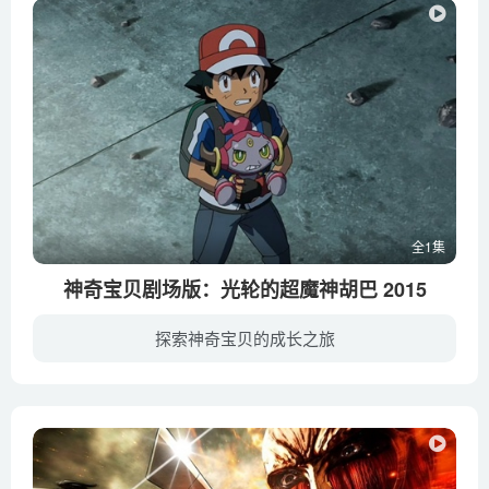
全1集
神奇宝贝剧场版：光轮的超魔神胡巴 2015
探索神奇宝贝的成长之旅
小智带着皮卡丘，和同伴们继续前行在冒险的旅途之中。路上，一行人遇见了带着神奇宝贝胡巴的少女麦亚丽。胡巴能够制造出神奇的时空圆环，带领大家在不同的地点来回穿梭。地处沙漠腹地的城市迪赛...