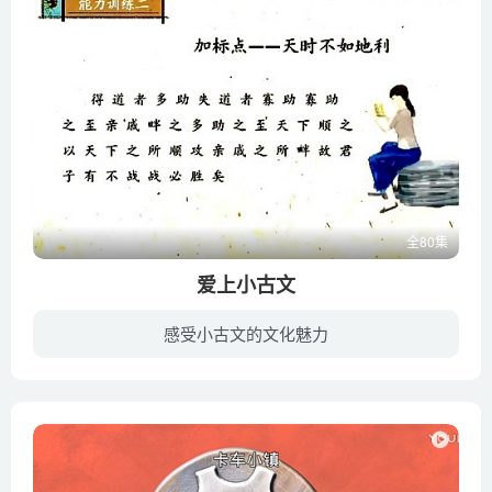
全80集
爱上小古文
感受小古文的文化魅力
本课程为爱上小古文-文言启蒙【基础入门】，所选篇目短小易懂，为夯实小学生古文根底而设。播讲人梅子老师，沪江网校语文资深名师，毕业于复旦大学古代文学专业，多年来潜心研究中国传统文化和...