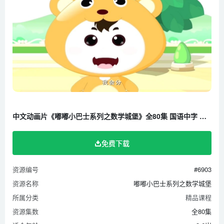
27 7的加法
28 8的加法
29 9的加法
30 10的加法
31 10加20以内的数
32 10加30以内的数
33 10加40以内的数
中文动画片《嘟嘟小巴士系列之数学城堡》全80集 国语中字 高清/MP4/2G 百度云网盘下载
34 10加50以内的数
35 10加60以内的数
免费下载
36 10加70以内的数
37 10加80以内的数
资源编号
#6903
38 10加90以内的数
资源名称
嘟嘟小巴士系列之数学城堡
39 10加100以内的数
所属分类
精品课程
40 两位数综合加法
资源集数
全80集
41 2的减法