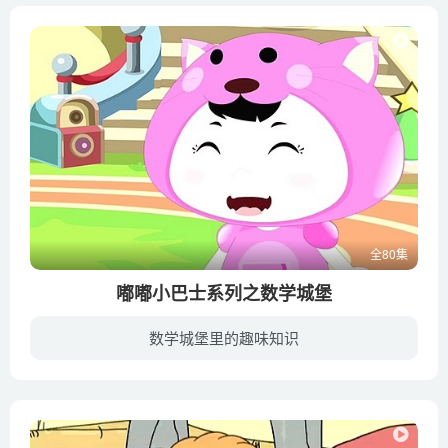
56 70以内的数减10
57 80以内的数减10
58 90以内的数减10
59 100以内的数减10
60 两位数减去两位数
61 1的乘法
62 2的乘法
63 3的乘法
64 4的乘法
全80集
65 5的乘法
嘟嘟小巴士系列之数学城堡
66 6的乘法
67 7的乘法
数学城堡里的趣味知识
68 8的乘法
本片以三个可爱、聪明、漂亮的主人公为线索人物，讲述他们一路乘坐嘟嘟小巴士经历的所见所闻，将孩子们成长必需的知识巧妙结合其中，使小观众不仅能欣赏到有趣的故事、可爱的画面，同时也能拓展...
69 9的乘法
70 九九乘法表