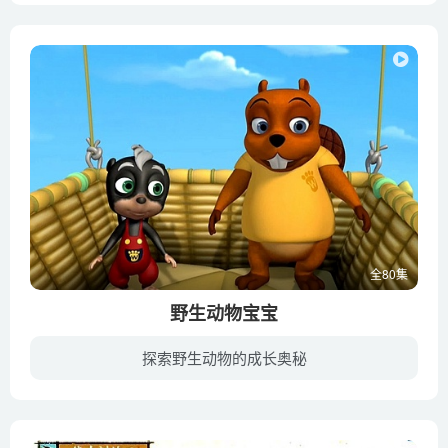
全80集
野生动物宝宝
探索野生动物的成长奥秘
犀牛、海星、狮子、大象……几百种野生动物高清实拍；丛林、沙漠、海洋……几十种自然景观真实呈现；看狗熊和火烈鸟怎么挠痒痒；观察啄木鸟和蜂鸟都有什么样的嘴巴；研究乌龟、寄居蟹为什么都有...