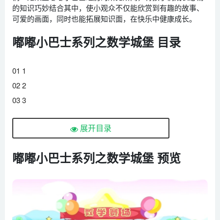
的知识巧妙结合其中，使小观众不仅能欣赏到有趣的故事、
可爱的画面，同时也能拓展知识面，在快乐中健康成长。
嘟嘟小巴士系列之数学城堡 目录
01 1
02 2
03 3
04 4
展开目录
05 5
06 6
嘟嘟小巴士系列之数学城堡 预览
07 7
08 8
09 9
10 10
11 20