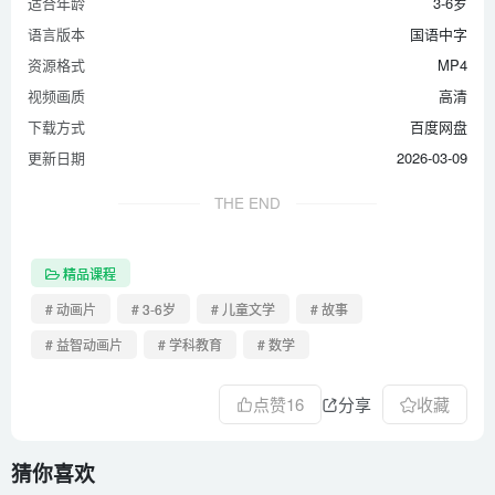
适合年龄
3-6岁
42 3的减法
语言版本
国语中字
43 4的减法
资源格式
MP4
视频画质
高清
44 5的减法
下载方式
百度网盘
45 6的减法
更新日期
2026-03-09
46 7的减法
47 8的减法
THE END
48 9的减法
49 10的减法
精品课程
50 两位数减去一位数的减法
# 动画片
# 3-6岁
# 儿童文学
# 故事
51 20以内的数减10
# 益智动画片
# 学科教育
# 数学
52 30以内的数减10
53 40以内的数减10
点赞
16
分享
收藏
54 50以内的数减10
55 60以内的数减10
猜你喜欢