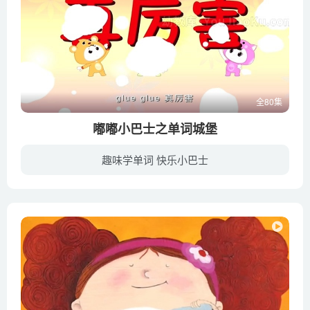
全80集
嘟嘟小巴士之单词城堡
趣味学单词 快乐小巴士
本片讲述的是嘟嘟、咿咿和呀呀是三个好朋友，嘟嘟可爱活泼，呀呀聪明机灵，咿咿乖巧漂亮。他们有一辆神奇的嘟嘟小巴士，这辆小巴士能带他们前往现实生活中见不到的各种神秘领域。这次，嘟嘟小巴...