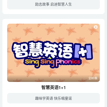
励志故事 启迪智慧人生
该片选取具有教育意义的经典历史故事，如魏征直谏、孙武练兵、管仲和鲍叔牙的故事、毕昇发明活字印刷等，寓教于乐，传承历史文化知识，弘扬爱国主义精神。
全80集
智慧英语1+1
趣味学英语 快乐唱童谣
《智慧英语1+1 Sing Sing Phonic》 包含“一起读”和“一起唱”两大板块，先引导宝宝跟随朗朗上口的英文故事慢速阅读，初步熟悉单词和故事内容，再让宝宝随着节奏明朗的歌曲一起大声歌唱，既引...