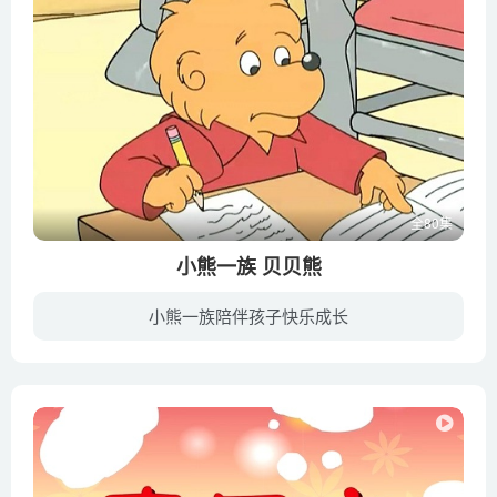
71 1的除法
72 2的除法
73 3的除法
74 4的除法
75 5的除法
76 6的除法
77 7的除法
全80集
78 8的除法
小熊一族 贝贝熊
79 9的除法
80 加减乘除综合运算
小熊一族陪伴孩子快乐成长
贝贝熊讲述每个有孩子的现代家庭里都会发生的故事，讲述孩子处一时间面临的各种行为问题：急躁，胆怯，说谎，乱花钱，沉迷电视，礼貌问题，学习问题，对陌生人的态度，与家人相处。内容典型亲切...