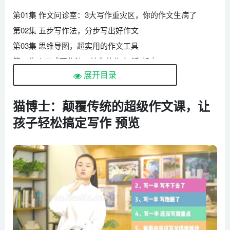
第01集 作文问诊室：3大写作重灾区，你的作文生病了
第02集 五步写作法，分步写出好作文
第03集 思维导图，超实用的作文工具
第04集丨五感写作法，让你的作文“活”起来
展开目录
第05集丨5W1H问题引导法 写出打动人心的好作文
第06集丨材料收集法让你的作文增加信息量
猫博士：颠覆传统的超级作文课，让
第07集丨故事结构法让作文充满吸引力
孩子轻松搞定写作 预览
第08集丨神奇的3 让作文自带节奏感
第09集丨拆解名著学写作
第10集丨五花肉写作法
第11集丨鱼骨头写作法
第12集丨轻松破解考试作文