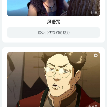
全1集
风语咒
感受武侠玄幻的魅力
《风语咒》是画江湖系列首部动画电影，于2018年8月上映，动画讲述了数千年前，上古四大凶兽为祸人间，被上古侠岚用秘术“风语咒”封印，如今四大凶兽之一“饕餮”即将在千年的沉寂后复苏，然而...
全26集