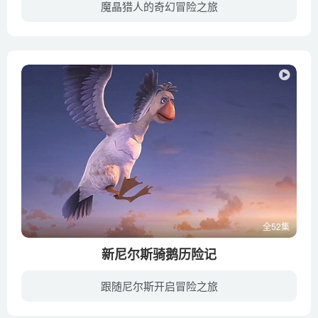
魔晶猎人的奇幻冒险之旅
《魔晶猎人》是一部拥有超高人气、架空世界观的少年热血动画系列片，故事讲述了拥有着7000年历史的萨格大陆继续风起云涌，立志要做最伟大魔晶猎人的小裁缝千瑞，在魔晶学院不断卷入阴谋的漩涡。...
全52集
新尼尔斯骑鹅历险记
跟随尼尔斯开启冒险之旅
本片改编自瑞典女作家塞尔玛·拉格洛夫的诺贝尔文学奖作品《尼尔斯骑鹅历险记》，该书在瑞典有广泛而深刻的影响力，曾被多次改编。尼尔斯原来是一个鲁莽顽皮的小男孩，有一天他被一只大胡子精灵...