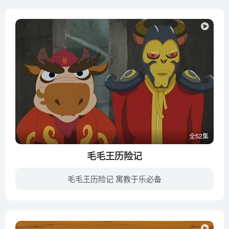
全52集
毛毛王历险记
毛毛王历险记 寓教于乐必备
在遥远的海中央有一个神秘的小岛——毛毛岛，传说是孙悟空的后代毛毛族居住的地方,而牛魔王的后代力大王的出现打破了毛毛岛上的宁静。力大王派遣其手下五行大王抓走了毛毛后在内的年轻毛族成员...