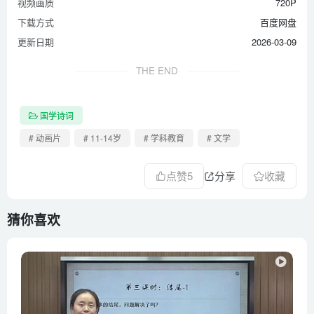
视频画质
720P
下载方式
百度网盘
更新日期
2026-03-09
THE END
国学诗词
# 动画片
# 11-14岁
# 学科教育
# 文学
点赞
5
分享
收藏
猜你喜欢