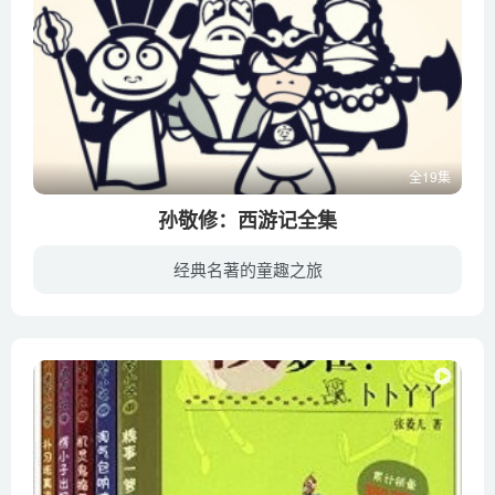
全19集
孙敬修：西游记全集
经典名著的童趣之旅
“故事爷爷”的孙敬修老先生播讲的四大名著之一《西游记》全集，语言通俗易懂、自然亲切、形象生动。故事从“石猴出世”讲起，一直到唐僧师徒四人取得真经返回大唐，精彩片断贯穿始终。孙敬修老...