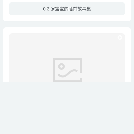
0-3 岁宝宝的睡前故事集
暂无简介内容幼儿故事枕边书
全186集
公主故事
培养孩子美好品质