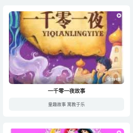
全311集
一千零一夜故事
童趣故事 寓教于乐
《一千零一夜》是阿拉伯民间故事集，又名《天方夜谭》。该作讲述相传古代印度与中国之间有一萨桑国，国王山鲁亚尔生性残暴嫉妒，因王后行为不端，将其杀死，此后每日娶一少女，翌日晨即杀掉，以...