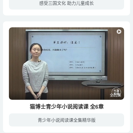
感受三国文化 助力儿童成长
《亿唐剧场-三国演义》以历史为绳，艺术为翼，将东汉末年和三国时代的历史，融入现代元素，给人一种全新的理解与感受，让小朋友在快乐中熟悉历史。该片运用生动活泼的动画手段，融入现代元素更...
全20集
猫博士青少年小说阅读课 全6章
青少年小说阅读课全集精华版
《青少年小说阅读课》是一门专门教授小说阅读方法与技术的课程。本课程主要剖析虚构类作品的“结构”，包括故事结构、叙述结构、人物结构、世界结构等，令孩子们能进入小说内部，对作品达成多角...