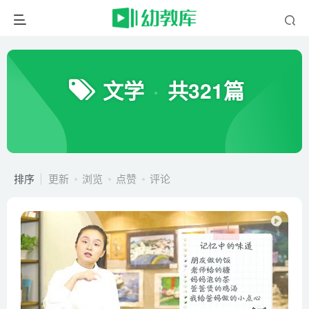
文学
共321篇
排序
更新
浏览
点赞
评论