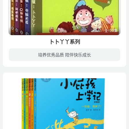
全123集
卜卜丫丫系列
培养优秀品质 陪伴快乐成长
《卜卜丫丫系列嘻哈小说》被中国作家协会列为2007年重点扶持作品，其特点是“体现时代精神，关注现实生活”。人们常说，一部伟大的作品总要与时代息息相通，并打上时代的印记。而《卜丫系列》正...