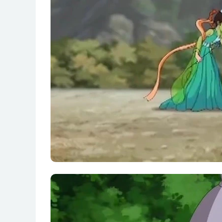
第17集 原来是你
第18集 三足乌之王
第19集 指路老人
第20集 一起回家
第21集 第二枚宝瓶之心
第22集 冰雪瓷窑层
第23集 雪山求医
第24集 甜心能源（上）
第25集 甜心能源（下）
第26集 消融精灵草
第27集 小偷辛巴
第28集 多吉的阴谋
第29集 挑战多吉
第30集 狼主现身