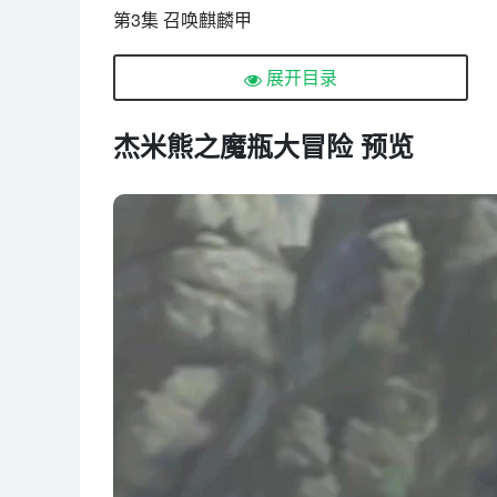
第3集 召唤麒麟甲
第4集 第三位武圣士
展开目录
第5集 朱雀甲现身
第6集 手下败将
杰米熊之魔瓶大冒险 预览
第7集 炎热瓷窑层
第8集 有毒的井水
第9集 兔子仙人
第10集 穷奇甲现身
第11集 小炎龙诞生
第12集 奇怪的石像
第13集 火牛王城堡
第14集 第一枚宝瓶之心
第15集 黑暗窑瓷层
第16集 寻找三足乌