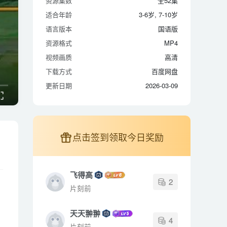
资源集数
全52集
适合年龄
3-6岁, 7-10岁
适合年龄
3-6岁, 7-10岁
语言版本
国语版
语言版本
国语版
资源格式
MP4
资源格式
MP4
视频画质
高清
视频画质
高清
下载方式
百度网盘
下载方式
百度网盘
更新日期
2026-03-09
更新日期
2026-03-09
点击签到领取今日奖励
飞得高
2
片刻前
天天翀翀
4
片刻前