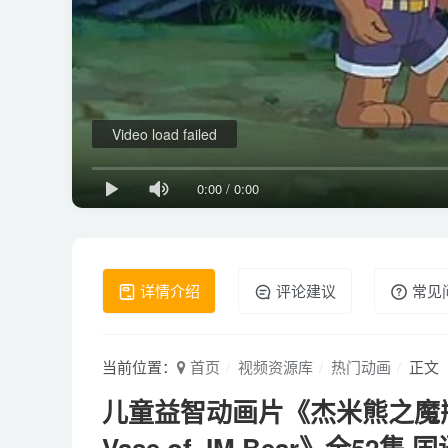
Video load failed
0:00
/
0:00
详情介绍
评论建议
常见
当前位置：
首页
视频资源库
热门动画
正文
儿童益智动画片《杰米熊之魔瓶大冒险 
Vase of JM Bear》全52集