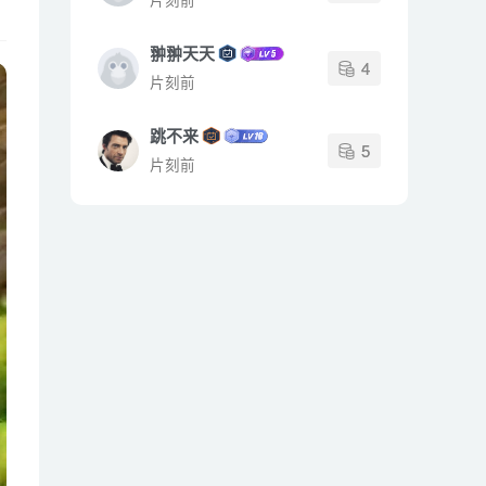
翀翀天天
4
片刻前
跳不来
5
片刻前