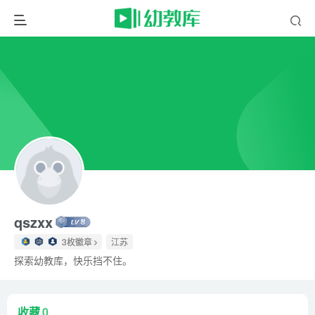
qszxx
3枚徽章
江苏
探索幼教库，快乐挡不住。
收藏
0