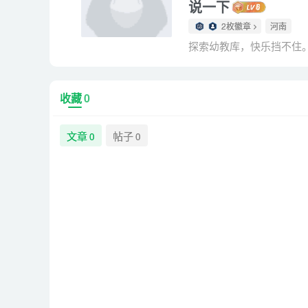
说一下
2枚徽章
河南
探索幼教库，快乐挡不住
收藏
0
文章
帖子
0
0