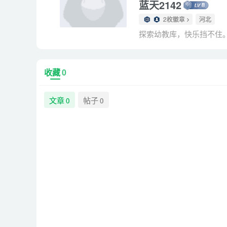
蓝天2142
2枚徽章
河北
探索幼教库，快乐挡不住
收藏
0
文章
帖子
0
0