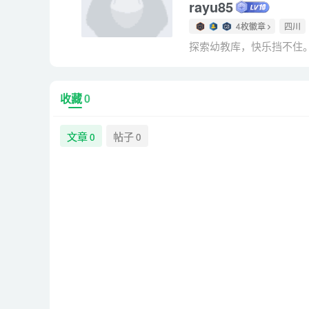
rayu85
4枚徽章
四川
探索幼教库，快乐挡不住
收藏
0
文章
帖子
0
0