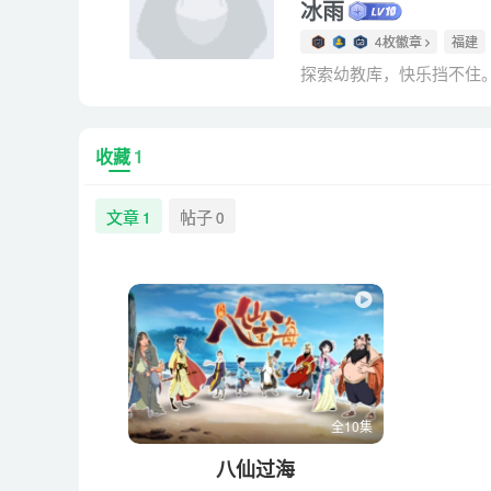
冰雨
4枚徽章
福建
探索幼教库，快乐挡不住
收藏
1
文章
帖子
1
0
全10集
八仙过海