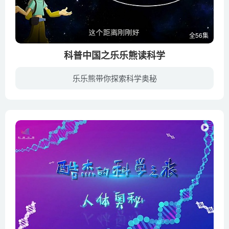
全56集
科普中国之乐乐熊读科学
乐乐熊带你探索科学奥秘
米拉聪明而又喜欢表现自己，乐乐熊憨直而又不甘屈于人后，而夏娜随和、冷静而又稳重。三人的性格反差巨大，使得他们在生活中时时会有争执，而一个个科普小知识就诞生在这样形形色色的争执当中…...