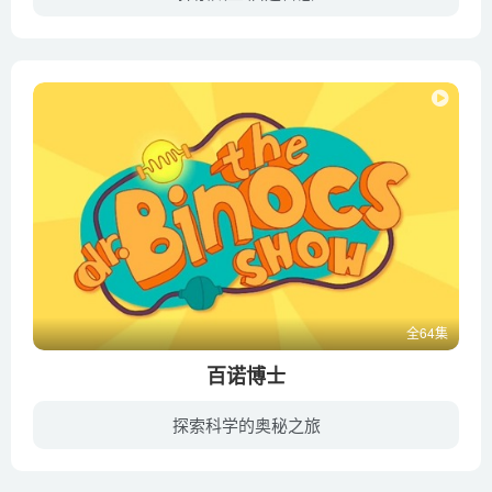
这是一部由美国航空航天局作为专业指导的儿童动画片。年轻的太空先锋队的队员们们进入太空学院学习宇宙飞行。学习过程中，小航天队员们会经历各种太空冒险，他们时而面对突如其来的太空危险，时...
全64集
百诺博士
探索科学的奥秘之旅
Peekaboo是一个快乐的目的地，为世界上所有快乐的孩子提供多彩的动画，专为探索儿童教育而设计！内含儿童教育视频、经典英语歌曲、儿歌童谣、摇篮曲等优质内容！通过主角Binocs博士为世界各地孩...