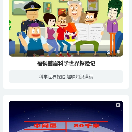
全200集
福锅囍眉科学世界探险记
科学世界探险 趣味知识满满
以福锅囍眉为主人公，通过一次次探秘和历险的精彩小故事带领小朋友们进入奇妙的科学世界，每次探秘虽然经历不同，但却有着一个共同的主题—“从小树立环保意识，爱护我们生活的地球”。我们希望...