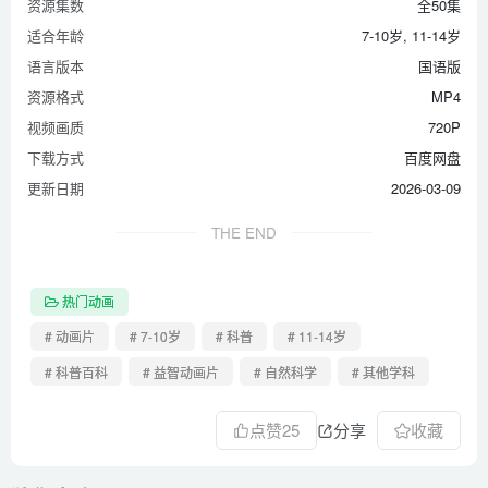
资源集数
全50集
第41集 国际盲人节
适合年龄
7-10岁, 11-14岁
第42集 国际红十字日
语言版本
国语版
第43集 国际儿童节
资源格式
MP4
视频画质
720P
第44集 地球一小时
下载方式
百度网盘
第45集 春节
更新日期
2026-03-09
第46集 动物日
第47集 端午节
THE END
第48集 父亲节
第49集 复活节
热门动画
第50集 感恩节
# 动画片
# 7-10岁
# 科普
# 11-14岁
# 科普百科
# 益智动画片
# 自然科学
# 其他学科
点赞
25
分享
收藏