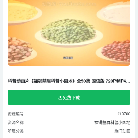
第26集 洗衣机不能藏
第27集 如何安全使用吸尘器
第28集 取暖
第29集 放烟花
第30集 晨跑
第31集 不要陌生人的东西
第32集 餐桌旁边莫疯闹
第33集 不要独自出门
科普动画片《福锅囍眉科普小园地》全50集 国语版 720P/MP4/1.41G 百度云网盘下载
第34集 清明节
第35集 预防中暑小常识
免费下载
第36集 母亲节
第37集 雷锋日
资源编号
#13700
第38集 腊八节
资源名称
福锅囍眉科普小园地
第39集 教师节
所属分类
热门动画
第40集 国庆节