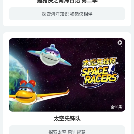
猪猪侠之南海日记 第二季
探索海洋知识 猪猪侠相伴
《猪猪侠之南海日记》是猪猪侠系列动画的全新番外篇，于2021年播出，讲述了猪猪侠和阿五带着海豚伙伴聪聪继续执行南海生态调查任务，任务资料往往让人摸不着头脑，但他们凭着旺盛的好奇心、无边...
全90集
太空先锋队
探索太空 启迪智慧