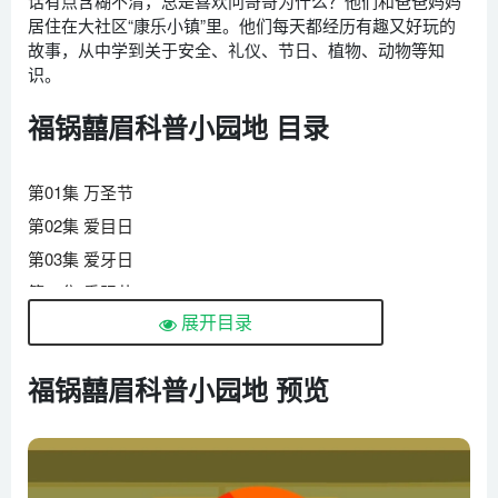
话有点含糊不清，总是喜欢问哥哥为什么？他们和爸爸妈妈
居住在大社区“康乐小镇”里。他们每天都经历有趣又好玩的
故事，从中学到关于安全、礼仪、节日、植物、动物等知
识。
福锅囍眉科普小园地 目录
第01集 万圣节
第02集 爱目日
第03集 爱牙日
第04集 重阳节
展开目录
第05集 中秋节
第06集 植树节
福锅囍眉科普小园地 预览
第07集 元宵节
第08集 元旦
第09集 愚人节
第10集 营养日