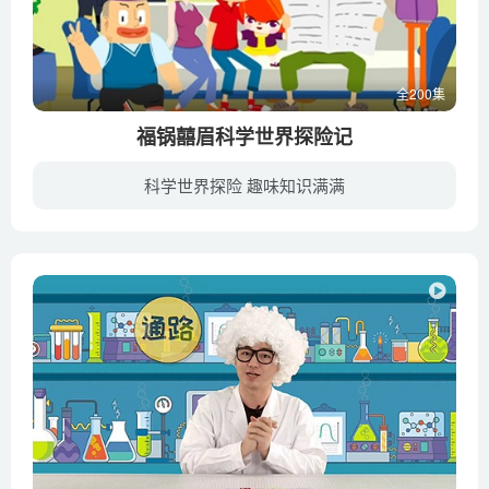
全200集
福锅囍眉科学世界探险记
科学世界探险 趣味知识满满
以福锅囍眉为主人公，通过一次次探秘和历险的精彩小故事带领小朋友们进入奇妙的科学世界，每次探秘虽然经历不同，但却有着一个共同的主题—“从小树立环保意识，爱护我们生活的地球”。我们希望...