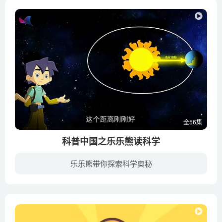
全56集
科普中国之乐乐熊读科学
乐乐熊带你探索科学奥秘
米拉聪明而又喜欢表现自己，乐乐熊憨直而又不甘屈于人后，而夏娜随和、冷静而又稳重。三人的性格反差巨大，使得他们在生活中时时会有争执，而一个个科普小知识就诞生在这样形形色色的争执当中…...