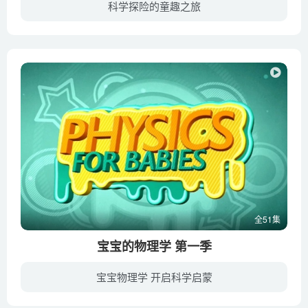
科学探险的童趣之旅
酷爱读书的淘气包小望在一次学校组织的洞窟探查活动上迷路了，在那里小望遇到了童话书里的主人公，如辛巴达历险记、森林王子泰山等。通过故事传达给人们不要无节制的过度开发地球，保护大自然由...
全51集
宝宝的物理学 第一季
宝宝物理学 开启科学启蒙
Facebook创始人扎克伯格给一岁女儿的科学启蒙动画《宝宝的物理学》，这部动画几乎涵盖了所有小学基础物理学概念。《宝宝的物理学 Physics for Babies》是悉尼大学任教的著名物理学家Chris Ferri...