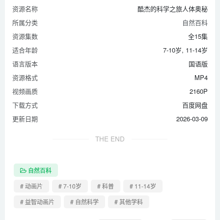
资源名称
酷杰的科学之旅人体奥秘
所属分类
自然百科
资源集数
全15集
适合年龄
7-10岁, 11-14岁
语言版本
国语版
资源格式
MP4
视频画质
2160P
下载方式
百度网盘
更新日期
2026-03-09
THE END
自然百科
# 动画片
# 7-10岁
# 科普
# 11-14岁
# 益智动画片
# 自然科学
# 其他学科