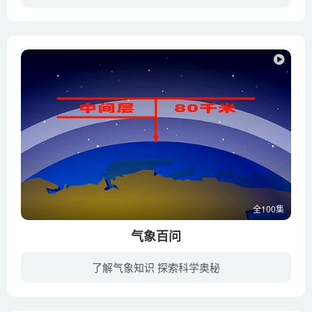
星际联盟的科学家建立了一个保护动物的基地，利用最新科技建立了一个海洋自动安全防御系统。莉莎作为基地控制室的负责人，每当海洋动物遇到了麻烦，她就会按响控制室内警报，而酷杰三人组，不管...
全100集
气象百问
了解气象知识 探索科学奥秘
美丽的森林村遭遇了一次巨大气象灾害，森林村的居民们小灵狐、大笨龙、小蜜蜂、瘦猴等经过这次气象灾害，深深地认识到气象知识的贫乏和对天气变化的无能为力，于是他们邀请了燕博士来到森林村，...