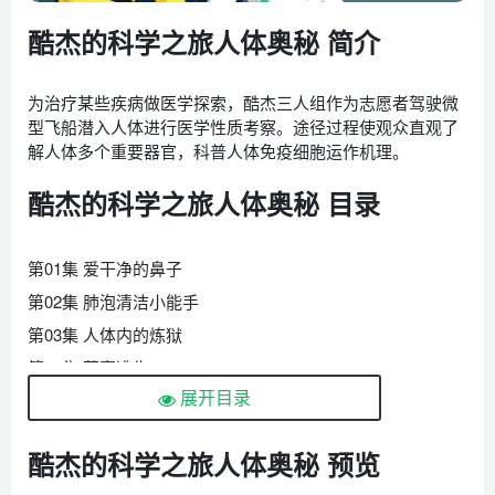
酷杰的科学之旅人体奥秘 简介
为治疗某些疾病做医学探索，酷杰三人组作为志愿者驾驶微
型飞船潜入人体进行医学性质考察。途径过程使观众直观了
解人体多个重要器官，科普人体免疫细胞运作机理。
酷杰的科学之旅人体奥秘 目录
第01集 爱干净的鼻子
第02集 肺泡清洁小能手
第03集 人体内的炼狱
第04集 菌窟逃生
展开目录
第05集 人体化工厂
第06集 忙碌的心脏
酷杰的科学之旅人体奥秘 预览
第07集 血液管理者