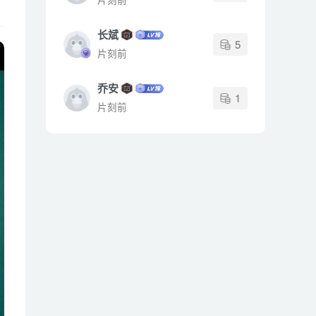
长斌
5
片刻前
乔安
1
片刻前