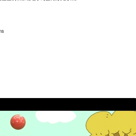
ms
es!