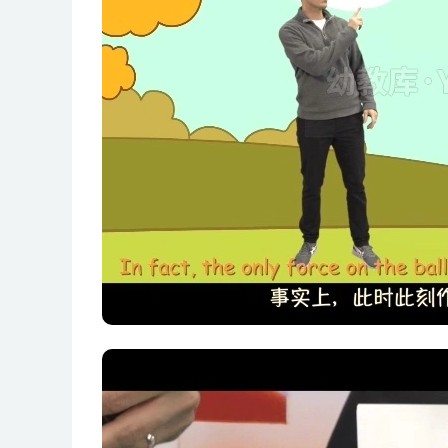
12 The secret of swings
13 Energy warrior’s mysterious helper!
14 Force Master’s Magical Bridge
15 Find the direction of the force bridge
16 Where will the naughty puppy go_
17 Who was Sir lsaac Newton
18 Energy warriors who couldn’t stop!
19 Who’s blocking my way
20 Newton’s First Law of Motion
21 Feather and rock,they touch the ground at the
22 Newton’s mathematics secret code!
23 Mengmeng’s happiness=eating eucalyptus le
24 Who is pushing me_!
25 I’m pulling the earth from space!