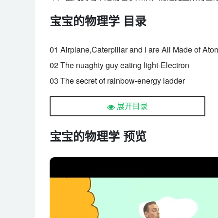
宝宝的物理学 目录
01 Airplane,Caterpillar and I are All Made of Ato
02 The nuaghty guy eating light-Electron
03 The secret of rainbow-energy ladder
04 Little energy warrior-photon
展开目录
05 Let’s play the energy circle game together
06 The Dancing Wave
宝宝的物理学 预览
07 Photon’s magical quality-hide and seek!
08 Kids,you are a super wave!
09 Energy Warrior,Grant Me the Power!
10 The Energy Warrior Hiding Inside the Domino
11 Track the energy warriors!