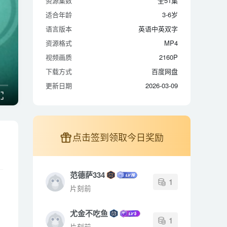
资源集数
全51集
适合年龄
3-6岁
适合年龄
3-6岁
语言版本
英语中英双字
语言版本
英语中英双字
资源格式
MP4
资源格式
MP4
视频画质
2160P
视频画质
2160P
下载方式
百度网盘
下载方式
百度网盘
更新日期
2026-03-09
更新日期
2026-03-09
点击签到领取今日奖励
范德萨334
1
片刻前
尤金不吃鱼
1
片刻前