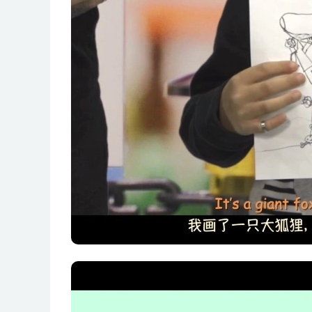
26 When Newton met the apple!
27 What’s in a rainbow
28 Who’s the rainbow master
29 Stop,light!
30 Mirror mirror on the wall!
31 Who broke my straw
32 The colors that can bend!
33 We all own our special rainbows!
34 I want to predict when would dad punish me.
35 Why does mum always think my room messy
36 Little energy warrior-photon!
37 Energy warriors,stop running about!
38 Where do energy warriors like to go
39 Let’s beat entropy together!