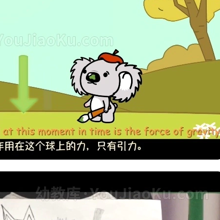
 same time!
aves sleeping!