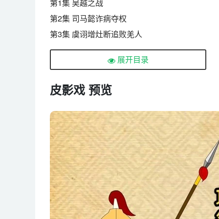
第1集 吴越之战
第2集 司马懿诈病夺权
第3集 虞诩增灶断追败羌人
第4集 杨行密诈瞎诛叛
展开目录
第5集 燕王装病起兵
第6集 养城之战
皮影戏 预览
第7集 明修栈道 暗度陈仓
第8集 郦食其献计取陈留
第9集 隋炀帝东征高丽
第10集 李牧智获匈奴马
第11集 泓水之战
第12集 袁绍夺粮仓
第13集 曹操弃徐州
第14集 秦昭邯郸之战