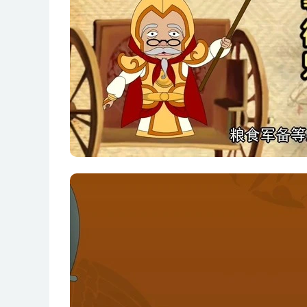
第15集 李靖速战吐谷浑
第16集 黄巢兵败陈州城
第17集 后唐灭后梁之战
第18集 牧野之战
第19集 弦高犒师退秦军
第20集 墨子救宋国
第21集 郑庄公图谋中原
第22集 烛之武哭秦师
第23集 张仪使楚
第24集 鲁仲连一信取聊城
第25集 韩信计取赵国燕国
第26集 赤壁之战
第27集 郭子仪单骑说回纥
第28集 晏子说景公