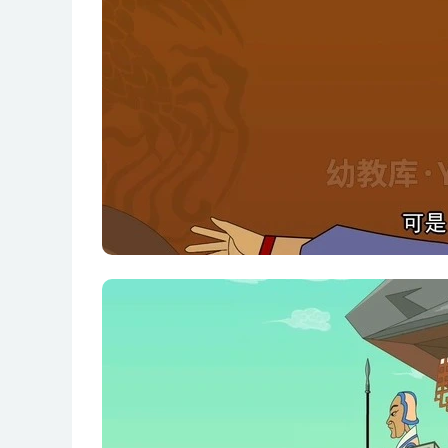
第29集 秦灭楚之战
第30集 陈平隐忍自保
……
第91集 朱元璋放舟绝归火
第92集 赵襄子决堤灌智伯
第93集 田单的火牛阵
第94集 关羽水淹七军
第95集 火烧藤甲兵
第96集 陈平离间项羽君臣
第97集 蒋干盗书
第98集 张飞用间
第99集 朱元璋离间除敌
第100集 皇太极计除袁崇焕