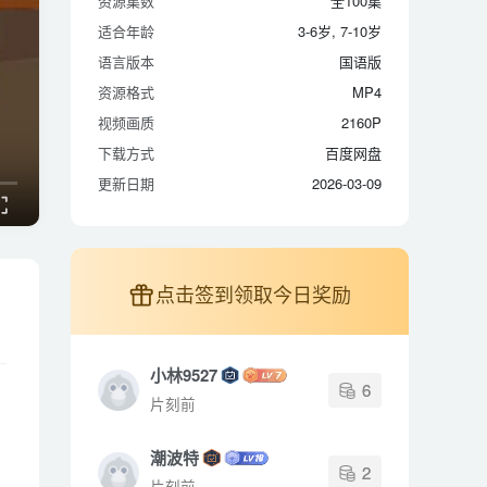
资源集数
全100集
适合年龄
3-6岁, 7-10岁
适合年龄
3-6岁, 7-10岁
语言版本
国语版
语言版本
国语版
资源格式
MP4
资源格式
MP4
视频画质
2160P
视频画质
2160P
下载方式
百度网盘
下载方式
百度网盘
更新日期
2026-03-09
更新日期
2026-03-09
点击签到领取今日奖励
小林9527
6
片刻前
潮波特
2
片刻前