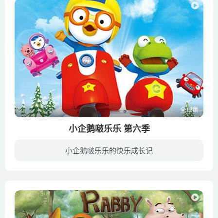
全13集
小企鹅啵乐乐 第六季
小企鹅啵乐乐的快乐成长记
在一座被冰雪覆盖又与世隔绝的森林，里面住着一群可爱的小动物。这里不但没有刺骨的寒 剧照风，却还有着最最温暖的阳光呢！故事的主角，是一只充满好奇心又淘气的小企鹅PORORO(뽀로로)，以及他...