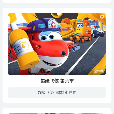
《超级飞侠》第九季中，故事将围绕着超级宠物展开。每个超级飞侠都有他专属的超级宠物！每时每刻，他们都在一起执行任务，共对困难。除此之外，本季还有两位新的超级飞侠加入，他们就是超级汽车...
全20集
超级飞侠 第六季
超级飞侠带你探索世界
在每一集中，拟人化飞机主角乐迪都会飞往世界各地不同的区域，为小朋友们递送他们所需要的包裹，因此观众们将跟随乐迪穿梭于世界各地，看超级飞侠团队运用各自团队的过人能力，帮助小朋友们解决...