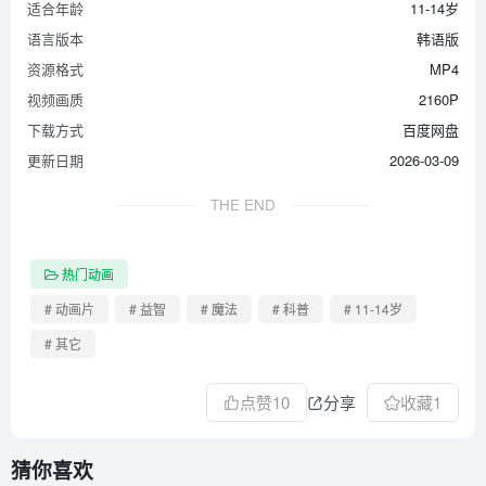
适合年龄
11-14岁
语言版本
韩语版
资源格式
MP4
视频画质
2160P
下载方式
百度网盘
更新日期
2026-03-09
THE END
热门动画
# 动画片
# 益智
# 魔法
# 科普
# 11-14岁
# 其它
点赞
10
分享
收藏
1
猜你喜欢