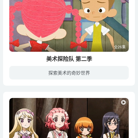
全26集
美术探险队 第二季
探索美术的奇妙世界
从魔法世界逃出来的坏蛋格雷，踏上了嚣张的艺术品破坏之路。为了逮捕他，小魔法师金妮和她的助手小猫托托从魔法世界来到人类世界。但是，在追捕的过程中，不懂艺术品的金妮有些毫无头绪，好在她...