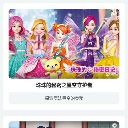
全24集
珠珠的秘密之星空守护者
探索魔法星空的奥秘
珠珠是一个喜欢做蛋糕的平凡女孩，她和父母还有妹妹过着幸福的生活，尽管她这几天总是想着星星为何向她飞来。有一天，突然出现了会说话的猫咪泰罗，泰罗告诉珠珠她曾是女神练习生，并且告诉她需...