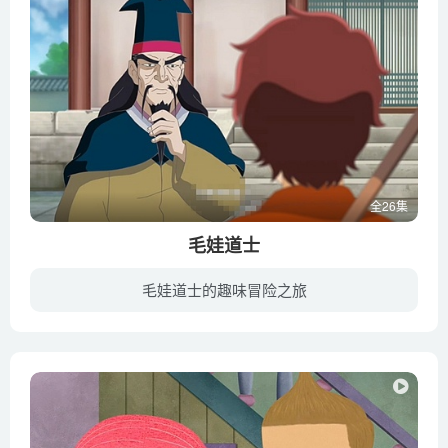
全26集
毛娃道士
毛娃道士的趣味冒险之旅
毛娃十年如一日跟着破烂老道士一心要学道术，但是毛娃只学会了竖立头发这一种本领……有一天村庄里出现了鬼怪，接着发生各种奇怪的事情，破烂老道士告诉毛娃头发的秘密，让他去拯救村庄。其头发...