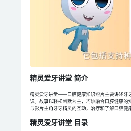
精灵爱牙讲堂 简介
精灵爱牙讲堂——口腔健康知识短片主要讲述牙
识。故事以轻松幽默为主，巧妙融合口腔健康的
与影片主角牙牙精灵的互动，治疗和了解口腔健
精灵爱牙讲堂 目录