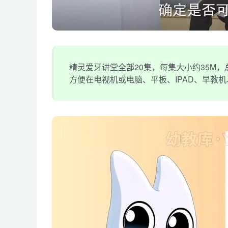
精灵爱牙讲堂全部20集，每集大小约35M，总
方便在电视机或电脑、平板、IPAD、早教