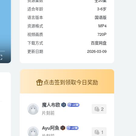
资源集数
全20集
适合年龄
3-6岁
适合年龄
3-6岁
语言版本
国语版
语言版本
国语版
资源格式
MP4
资源格式
MP4
视频画质
720P
视频画质
720P
下载方式
百度网盘
下载方式
百度网盘
更新日期
2026-03-09
更新日期
2026-03-09
点击签到领取今日奖励
魔人布欧
2
片刻前
Ayu阿魚
1
片刻前