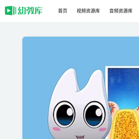
首页
视频资源库
音频资源库