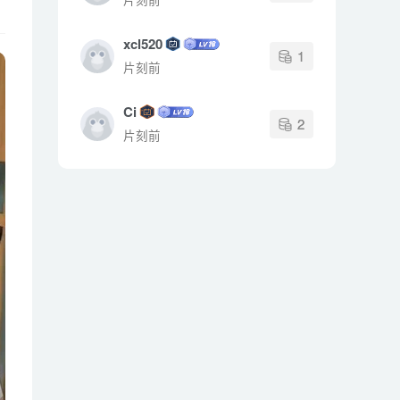
xcl520
1
片刻前
Ci
2
片刻前