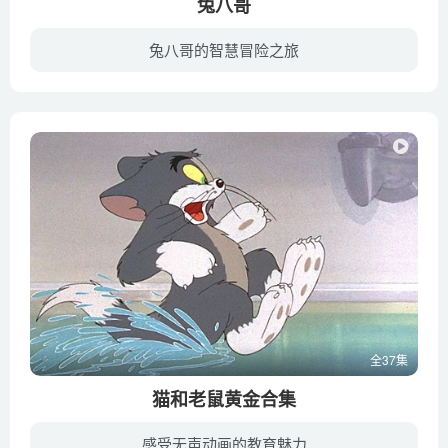
兔八哥
兔八哥的智慧冒险之旅
兔八哥系列动画片分别以不同的角色各自表演一段有趣的狂欢故事，其中兔八哥、猪小弟、达菲鸭，约塞米蒂·山姆、大嘴怪等都是全世界孩子熟悉的动画形象。这些形象有的幽默风趣，有的勇敢顽强，有...
全37集
猫和老鼠黄金合集
感受无声动画的教育魅力