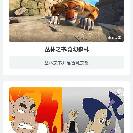
全104集
丛林之书/奇幻森林
丛林之书开启智慧之旅
在遥远里丛林之中，被狼族养大的人孩毛格力和博学睿智的棕熊巴鲁，还有机敏矫健的黑豹巴希拉生活在一起。天性活泼聪明的毛格力，在丛林之中每天都有新发现。他跟着巴鲁学了不少本领，也结交了很...