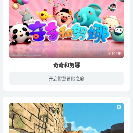
全104集
奇奇和努娜
开启智慧冒险之旅
讲述在小镇上生活着六个小朋友，有好奇的小猪奇奇，乐于助人的小象努娜，爱看书的小羊沐沐，淘气的小鸡西西，爱睡懒觉的熊猫珀珀，爱打扮的小兔妮妮。在他们的日常生活中，会遇到形形色色的问题...