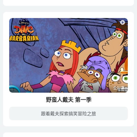
《睡衣宝宝》的主角是四个惹人喜爱的玩具偶形象，由大名鼎鼎的美国玩偶制作公司Jim Henson’s Creature Shop精心打造。他们分别是：小奶牛贝拉、小狗阿波罗、鸭子嘎嘎和小马甜甜。每天晚上睡觉...
全21集
野蛮人戴夫 第一季
跟着戴夫探索搞笑冒险之旅
《野蛮人戴夫 Dave the Barbarian》是迪士尼频道创作的美国动画电视连续剧，于2005年播出。该系列发生在中世纪的Udrogoth王国。它的中心是戴夫，一个强大而又懦弱的野蛮人，与他的时尚而又以自...