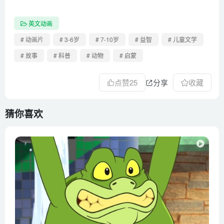
英文动画
# 动画片
# 3-6岁
# 7-10岁
# 益智
# 儿童文学
# 故事
# 科普
# 动物
# 启蒙
点赞
25
分享
收藏
猜你喜欢