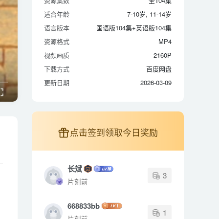
资源集数
全104集
适合年龄
7-10岁, 11-14岁
适合年龄
7-10岁, 11-14岁
语言版本
国语版104集+英语版104集
语言版本
国语版104集+英语版104集
资源格式
MP4
资源格式
MP4
视频画质
2160P
视频画质
2160P
下载方式
百度网盘
下载方式
百度网盘
更新日期
2026-03-09
更新日期
2026-03-09
点击签到领取今日奖励
长斌
3
片刻前
668833bb
1
片刻前