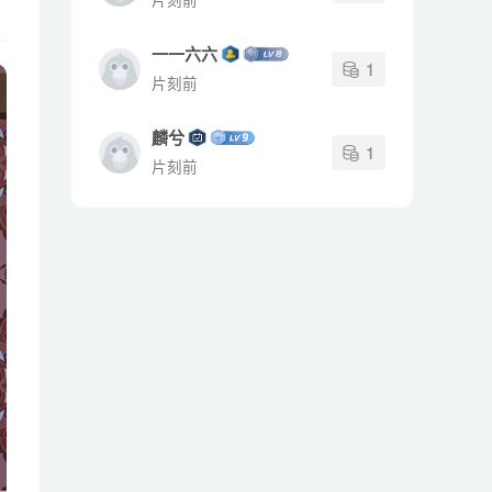
一一六六
1
片刻前
麟兮
1
片刻前