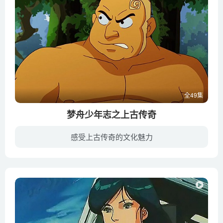
全49集
梦舟少年志之上古传奇
感受上古传奇的文化魅力
天真活泼的女孩苏琳娜偶然进入了梦舟世界的上古时代中，遇到皇帝的妻子—嫘祖像极了自己的妈妈，梦舟中的妈妈那样慈爱，琳娜不舍便留在梦舟中，为了帮助有熊部落对付蚩尤，琳娜经历了很多的艰难...