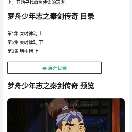
上，开始寻找肩负使命的玩家。
梦舟少年志之秦剑传奇 目录
第1集 秦时律动 上
第2集 秦时律动 下
第3集 错中错 上
第4集 错中错 下
展开目录
第5集 将军梦 上
第6集 将军梦 下
梦舟少年志之秦剑传奇 预览
第7集 火烧石头 上
第8集 火烧石头 下
第9集 临阵受命 上
第10集 临阵受命 下
第11集 众里寻他 上
第12集 众里寻他 中