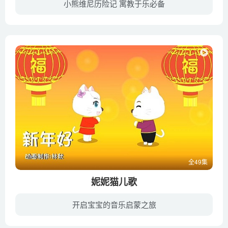
小熊维尼历险记 寓教于乐必备
《小熊维尼历险记》是1977年迪士尼推出的第22部经典动画。这是一部将旧作《小熊维尼与蜂蜜树》与《小熊维尼与大风吹》及《小熊维尼与跳跳虎》集结而成、在戏院推出上映的作品。《小熊维尼历险记...
全49集
妮妮猫儿歌
开启宝宝的音乐启蒙之旅
儿歌 (nursery rhyme)，是以低幼儿童为主要接受对象的具有民歌风味的简短诗歌。它是儿童文学最古老也是最基本的体裁形式之一。儿歌是民歌的一种，全国各地都有。妮妮猫儿歌集合了许多朗朗上口的...