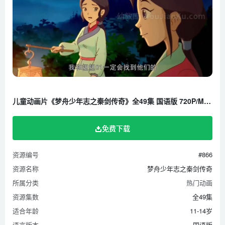
第28集 风起丹木村 下
第29集 水幕电影 上
第30集 水幕电影 中
第31集 水幕电影 下
第32集 木栏神车 上
第33集 木栏神车 中
儿童动画片《梦舟少年志之秦剑传奇》全49集 国语版 720P/MP4/4.8G 百度云网盘下载
第34集 木栏神车 下
第35集 龙剑之谜 上
免费下载
第36集 龙剑之谜 中
第37集 龙剑之谜 下
资源编号
#866
第38集 长城串井 上
资源名称
梦舟少年志之秦剑传奇
第39集 长城串井 中
所属分类
热门动画
第40集 长城串井 下
资源集数
全49集
第41集 战石塔俑 上
适合年龄
11-14岁
第42集 战石塔俑 中
语言版本
国语版