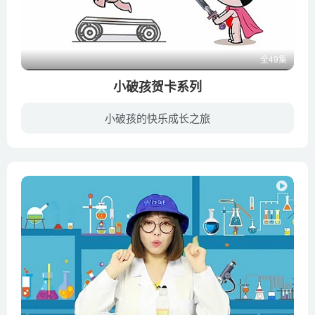
全49集
小破孩贺卡系列
小破孩的快乐成长之旅
“小破孩”和“ 小丫”两个胖乎乎的卡通人物，造型简洁流畅，具有典型的中国风格。故事的取材和表现非常多样，比如传统题材的《景阳冈》《金瓶梅》《射雕英雄传》，武侠题材的《佐罗》系列，以...