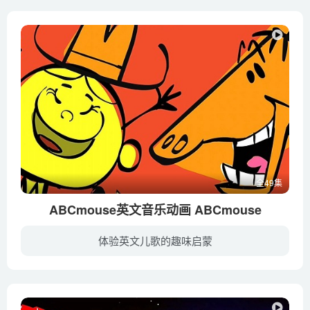
全49集
ABCmouse英文音乐动画 ABCmouse
体验英文儿歌的趣味启蒙
ABCmouse英语课程在设计时遵循了语言习得的自然规律，以浸入式的方法引导孩子学习美式英语。孩子在学习阅读之前先练习听英语，并练习用简单的英语词汇进行表达，他们发展英语口语和会话能力的速...