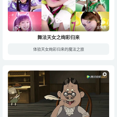
全33集
舞法天女之绚彩归来
体验天女绚彩归来的魔法之旅
在舞音世界的四位天女，夏咪（朵蜜天女）、秋茸（芮闪天女）、冬羽（拉媞天女）、春宝（法苏天女）为了阻止混舞族破坏舞音世界的平衡而踏上寻找自己专属舞水晶的路途，而舞水晶被捣蛋玩偶们看管...