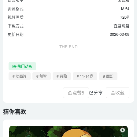
第43集 战石塔俑 下
资源格式
MP4
视频画质
720P
第44集 勇夺宝盒 上
下载方式
百度网盘
第45集 勇夺宝盒 中
更新日期
2026-03-09
第46集 勇夺宝盒 下
第47集 少年将军 上
THE END
第48集 少年将军 中
第49集 少年将军 下
热门动画
# 动画片
# 益智
# 冒险
# 11-14岁
# 魔幻
点赞
5
分享
收藏
猜你喜欢