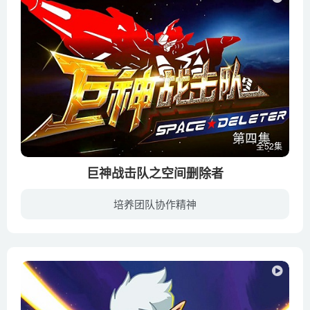
全52集
巨神战击队之空间删除者
培养团队协作精神
人类历史上不同时期，不同地域出现的高度发达的古文明因何不约而同地聚集在北纬30度附近？原来北纬30度正对准了火奴王的灰暗虫洞,千百年来，外星掠夺者们通过灰暗虫洞来到地球，将人类抓到各星...