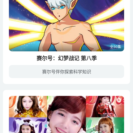
全30集
赛尔号：幻梦战记 第八季
赛尔号伴你探索科学知识
前往宇宙之眼的赛尔号要穿越一处名为雅丹星云洞的危险区域，但星云洞内被一层梦境结界笼罩，赛尔号深陷其中，临危受命的SPT前往幻梦星找到梦神赫尔墨斯撤销了结界，赛尔号继续前行来到星云洞内...