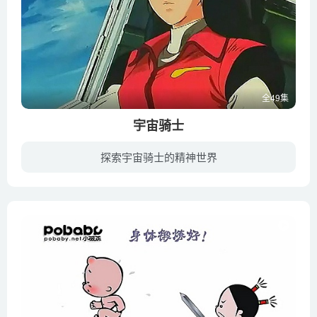
全49集
宇宙骑士
探索宇宙骑士的精神世界
联合地球历192年，神秘宇宙生命体侵略地球。外宇宙开发基地意外的搭救了一个从天而降的奇怪人类，而他居然可以变身为身着坚硬盔甲的战士和怪兽进行抗衡。濒临灭亡的人类还是抓住了这根救命稻草...