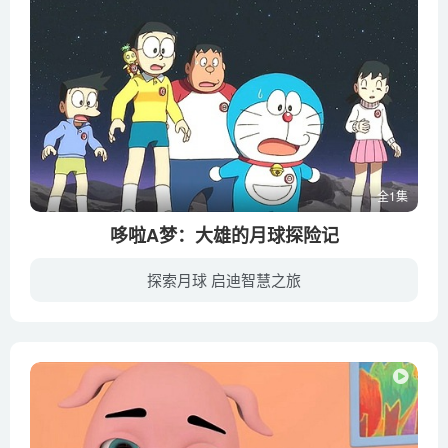
全1集
哆啦A梦：大雄的月球探险记
探索月球 启迪智慧之旅
月球探测器在月亮上捕捉到了白影，大雄认为这道白影是月亮上的兔子，惹来了大家的耻笑，于是哆啦A 梦为了帮助大雄，利用道具“异说俱乐部徽章”，在月球背面制造了一个兔子王国。一天，神秘少年...