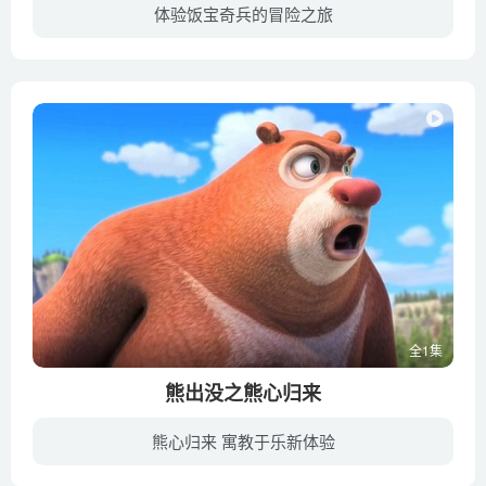
体验饭宝奇兵的冒险之旅
《麦兜·饭宝奇兵》是一部儿童搞笑动画电影，是麦兜系列的第七部大电影。影片讲述了麦兜变身拯救地球的超级英雄，努力完成自己和所有孩子共同的“打怪兽”之梦的故事，该片于2016年9上映 。
全1集
熊出没之熊心归来
熊心归来 寓教于乐新体验
每年雨季前熊大都会带领动物们对狗熊岭堤坝进行修缮加固，但是小动物们偷懒拖沓，让熊大日渐不满。一日暴雨突降，堤坝倒塌，熊大愤然离开家园，没想到却被泥石流冲走。当它醒来时发现自己在一个...