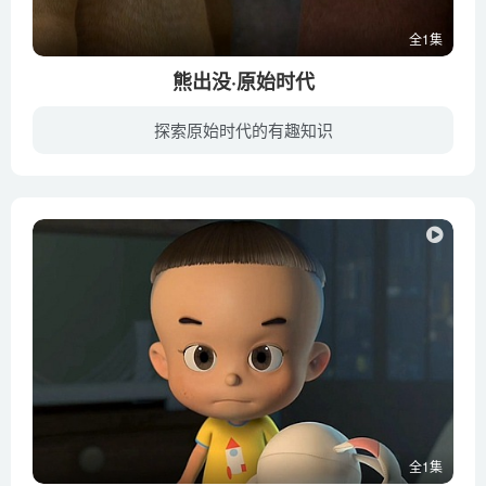
全1集
熊出没·原始时代
探索原始时代的有趣知识
熊大熊二光头强意外穿越回恢宏的石器时代，在原始部落与猛犸象、剑齿虎等一众奇特 生物开启了眼界大开的奇幻之旅！原始时代瑰丽非常却又危机四伏，熊强三人组与一只可爱 狼女一路相伴，笑料百出...
全1集