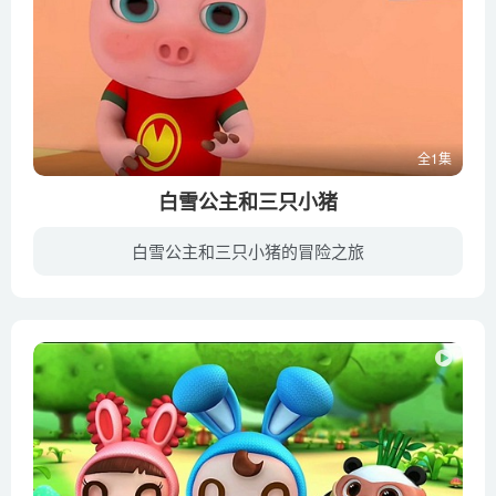
全1集
白雪公主和三只小猪
白雪公主和三只小猪的冒险之旅
白雪公主（倪虹洁 配音）拥有美丽的外貌和善良的个性，深受国民们的喜爱。冰雪女王（谷子 配音）将她送往精灵王国，希望她在那里过上快乐的生活。一场意外中，白雪公主不小心跌落了山崖，虽然没...