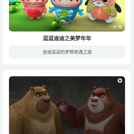
全1集
逗逗迪迪之美梦年年
迪迪逗逗的梦想奇遇之旅
逗逗、迪迪是阳光森林里的一对快乐兄妹，他们正义勇敢，为朋友们解决难题，传递快乐。在阳光森林里，流传着梦精灵的传说，据说每到月亮节来临前，梦精灵就会为全世界的小朋友送去美梦，让大家梦...