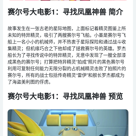
赛尔号大电影1：寻找凤凰神兽 简介
故事发生在一张古老的星际地图，上面标记着精灵图鉴上所
未知的特异精灵，吸引了两艘赛尔号飞船。小墨是赛尔号飞
船上一名小小的机械师，并不热衷于星际探险和通过战斗收
集精灵；但机缘巧合之下他却成了拯救赛尔号的英雄。罗杰
船长为了寻找传说中的特异精灵，无意中发现了一艘全部漆
成黑色的赛尔号；打算把特异精灵“拍成”照片的黑色赛尔号
利用可复制任何能力无限分裂的占机械精灵击败了拍照片的
赛尔号，所有的战士包括传奇精灵“雷伊”和舰长罗杰都成为
了海盗美利图的俘虏。
赛尔号大电影1：寻找凤凰神兽 预览