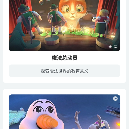
全1集
魔法总动员
探索魔法世界的教育意义
《魔法总动员》是由StudioCanal工作室于2013年出品的动画电影，影片讲述了一只被遗弃的小猫误打误撞进入一幢神秘的魔法别墅，和别墅的主人——退休魔法师劳伦斯以及别墅里的大白兔、小白鼠、吉...