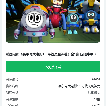
动画电影《赛尔号大电影1：寻找凤凰神兽》全1集 国语中字 720P/MP4/847M 百度云网盘下载
免费下载
资源编号
#4654
资源名称
赛尔号大电影1：寻找凤凰神兽
所属分类
儿童影院
资源集数
全1集
适合年龄
7-10岁