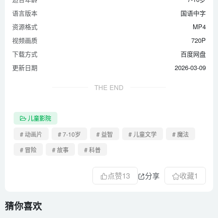
语言版本
国语中字
资源格式
MP4
视频画质
720P
下载方式
百度网盘
更新日期
2026-03-09
THE END
儿童影院
# 动画片
# 7-10岁
# 益智
# 儿童文学
# 魔法
# 冒险
# 故事
# 科普
点赞
13
分享
收藏
1
猜你喜欢